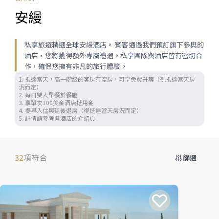
安縵
私享旅遊精選全球安縵酒店。 賓客通過我們預訂旗下參與的
酒店，您將獲得額外專屬禮遇。私享團隊與酒店皆有密切合
作，確保您擁有非凡的旅行體驗。
1. 抵達當天，高一階級的客房有空房，可享免費升等（視抵達當天房
況而定） 

2. 每日雙人早餐於餐廳 

3. 享單次100美金酒店抵用金 

4. 提早入住與延後退房（視抵達當天房況而定）

5. 詳情請參考各酒店的介紹頁
32
項符合
篩選