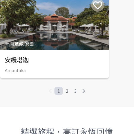
龍坡邦, 寮國
安縵塔迦
Amantaka
1
2
3
精選旅程．高訂永恆回憶