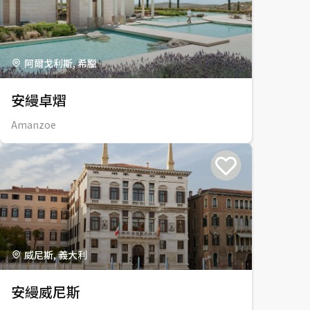
阿爾戈利斯, 希臘
安縵卓熠
Amanzoe
威尼斯, 義大利
安縵威尼斯