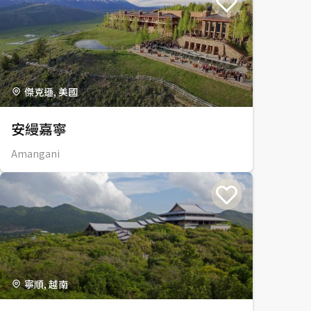
傑克遜, 美國
安縵嘉寧
Amangani
寧順, 越南