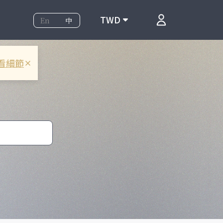
TWD
En
中
看細節