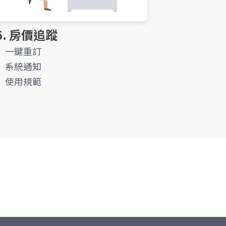
6. 房價追蹤
一鍵重訂
系統通知
使用規範