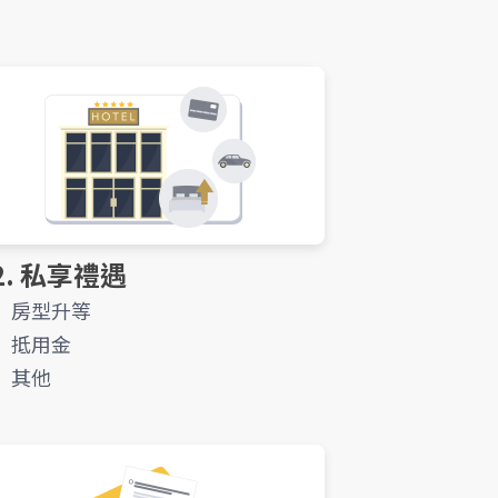
2. 私享禮遇
房型升等
抵用金
其他