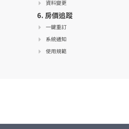
資料變更
6. 房價追蹤
一鍵重訂
系統通知
使用規範