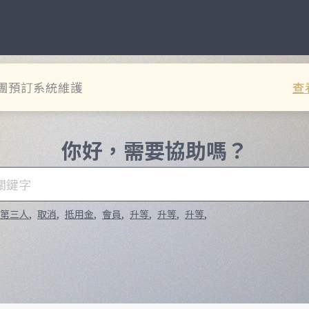
團預訂系統維護
查
你好，需要協助嗎？
第三人
,
取消
,
抵用金
,
會員
,
升等
,
升等
,
升等
,