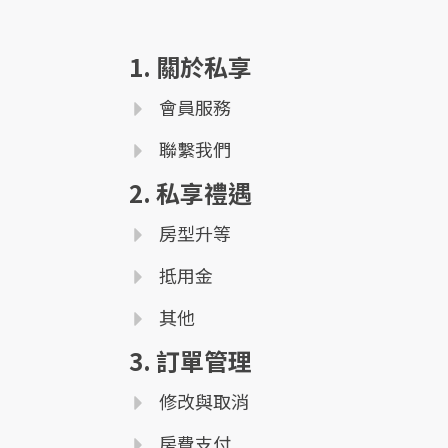
1. 關於私享
會員服務
聯繫我們
2. 私享禮遇
房型升等
抵用金
其他
3. 訂單管理
修改與取消
房費支付