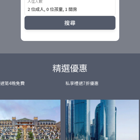
入住人數
2 位成人, 0 位孩童, 1 間房
搜尋
精選優惠
遇第4晚免費
私享禮遇7折優惠