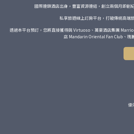
國際連鎖酒店出身，豐富資源連結，創立兩個月即創紀錄
私享旅遊線上訂房平台，打破傳統高端
透過本平台預訂，您將直接獲得與 Virtuoso、萬豪酒店集團 Marriott Bo
店 Mandarin Oriental Fan 
優