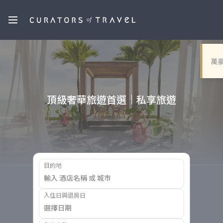
萬
頂級奢華旅遊首選｜私享旅遊
目的地
入住日與退房日
選擇日期