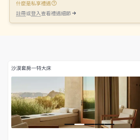
什麼是私享禮遇
註冊
或
登入
查看禮遇細節
沙漠套房一特大床