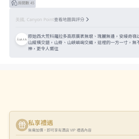
房間數 45
查看地圖與評分
美國, Canyon Point
原始西大荒科羅拉多高原廣袤無垠、瑰麗無邊，安縵奇嶺以
山縱橫交錯，山脊、山峽嶙峋交織，這裡的一方一寸，無不
神，更令人嚮往
私享禮遇
無需加價，即可享有酒店 VIP 禮遇內容