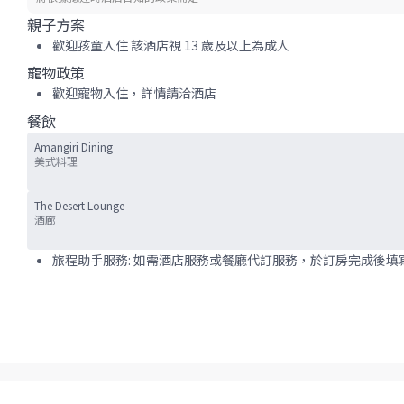
親子方案
歡迎孩童入住 該酒店視 13 歲及以上為成人
寵物政策
歡迎寵物入住，詳情請洽酒店
餐飲
Amangiri Dining
美式料理
The Desert Lounge
酒廊
旅程助手服務: 如需酒店服務或餐廳代訂服務，於訂房完成後