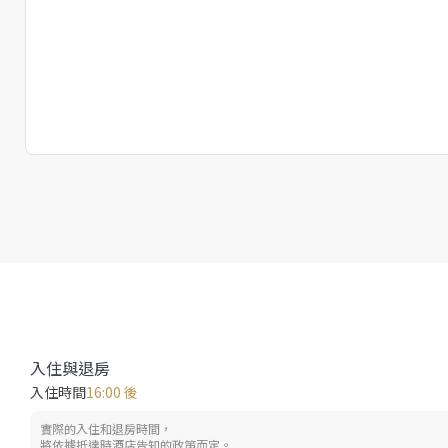
入住與退房
入住時間
16:00 後
實際的入住和退房時間，
將依據抵達時酒店告知的政策而定。