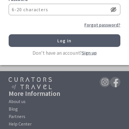
注意事項
上述會員權益內容，私享旅遊保有修改權限，若有任何修
改將於此頁面進行公告。
所有會籍權益皆限定於會員本人使用，且不可用於商業行
Forgot password?
為，一經查證若有違規行為，私享旅遊有權暫停或終止您
的帳號，並拒絕您使用本服務之部分或全部。
Supreme會員為邀請制，尚未開放一般會員申請。
相關連結
Don't have an account?
Sign up
會員條款
會員權益手冊
常見問題
More Information
About us
Blog
Partners
Help Center