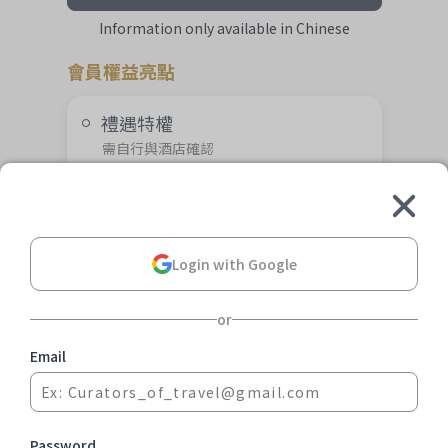
Information only available in Chinese
會員權益亮點
禮遇特權
需自行與酒店確認
線上顧問服務
兩個工作天內快速服務
私享旅程助手
酒店內SPA餐廳代訂服務
Login with Google
(每次收取 $1500 元服務費)
奢華住宿推薦
(每年可諮詢乙次)
or
購買後享有
Email
Password