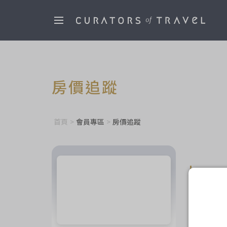
房價追蹤
首頁
>
會員專區
>
房價追蹤
追蹤中
價格浮動不