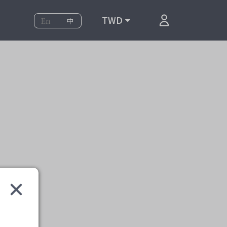
TWD
En
中