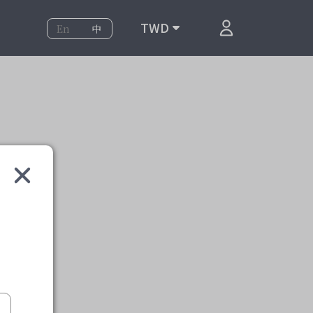
TWD
En
中