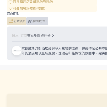
可累積酒店會員點數與晚數
可疊加會籍禮遇(擇優)
酒店資訊
行政酒廊
房間數 266
查看地圖與評分
日本, 京都
京都威斯汀都酒店經過令人驚嘆的改造，完成整個公共空間
年的酒店展現全新風貌，沈浸在和諧愉悅的氛圍中，完美配襯鄰