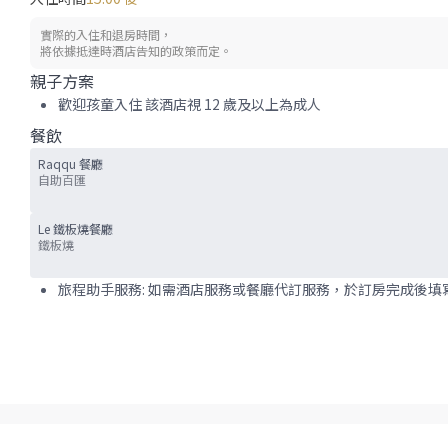
實際的入住和退房時間，
將依據抵達時酒店告知的政策而定。
親子方案
歡迎孩童入住 該酒店視 12 歲及以上為成人
餐飲
Raqqu 餐廳
自助百匯
Le 鐵板燒餐廳
鐵板燒
旅程助手服務: 如需酒店服務或餐廳代訂服務，於訂房完成後