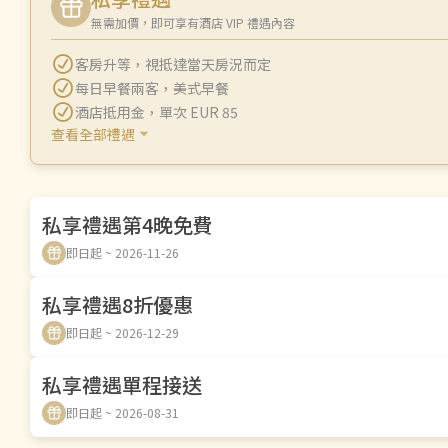
無需加價，即可享有酒店 VIP 禮遇內容
客房升等
，
視抵達當天房況而定
每日早餐兩客
，
美式早餐
酒店抵用金
，
單次 EUR 85
查看全部禮遇
私享禮遇第4晚免費
即日起 ~ 2026-11-26
私享禮遇8折優惠
即日起 ~ 2026-12-29
私享禮遇單程接送
即日起 ~ 2026-08-31