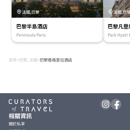
法國,巴黎
法國,巴
巴黎半島酒店
巴黎凡登
Peninsula Paris
Park Hyatt
首頁
>
巴黎, 法國
>
巴黎香格里拉酒店
相關資訊
關於私享