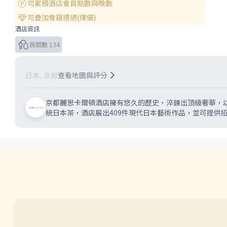
可累積酒店會員點數與晚數
可疊加會籍禮遇(擇優)
酒店資訊
房間數 134
查看地圖與評分
日本, 京都
京都麗思卡爾頓酒店擁有悠久的歷史，淬鍊出頂級奢華，
統日本茶，酒店展出409件現代日本藝術作品，並可提供