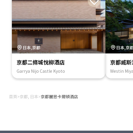
日本,京都
日本,京
京都二條城悅柳酒店
京都威斯
Garrya Nijo Castle Kyoto
Westin Miy
首頁
>
京都, 日本
>
京都麗思卡爾頓酒店