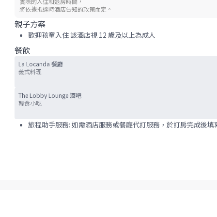
實際的入住和退房時間，
將依據抵達時酒店告知的政策而定。
親子方案
歡迎孩童入住 該酒店視 12 歲及以上為成人
餐飲
La Locanda 餐廳
義式料理
The Lobby Lounge 酒吧
輕食小吃
旅程助手服務: 如需酒店服務或餐廳代訂服務，於訂房完成後