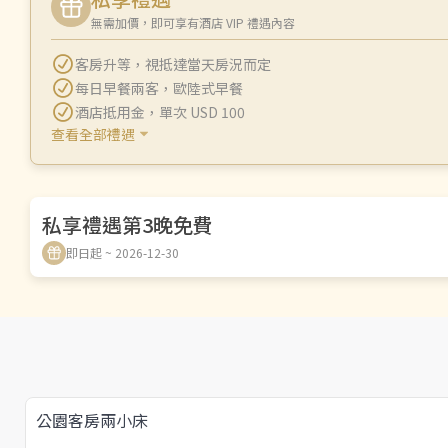
無需加價，即可享有酒店 VIP 禮遇內容
客房升等
，
視抵達當天房況而定
每日早餐兩客
，
歐陸式早餐
酒店抵用金
，
單次 USD 100
查看全部禮遇
私享禮遇第3晚免費
即日起 ~ 2026-12-30
公園客房兩小床