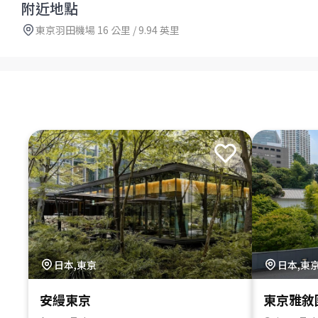
附近地點
東京羽田機場 16 公里 / 9.94 英里
日本,東京
日本,東
安縵東京
東京雅敘