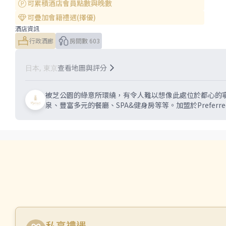
可累積酒店會員點數與晚數
可疊加會籍禮遇(擇優)
酒店資訊
行政酒廊
房間數 603
查看地圖與評分
日本, 東京
被芝公園的綠意所環繞，有令人難以想像此處位於都心的
泉、豐富多元的餐廳、SPA&健身房等等。加盟於Preferre
私享禮遇