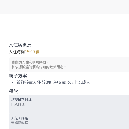
入住與退房
入住時間
15:00 後
實際的入住和退房時間，
將依據抵達時酒店告知的政策而定。
親子方案
歡迎孩童入住 該酒店視 6 歲及以上為成人
餐飲
芝櫻日本料理
日式料理
天芝天婦羅
天婦羅料理