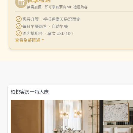
無需加價，即可享有酒店 VIP 禮遇內容
客房升等
，
視抵達當天房況而定
每日早餐兩客
，
自助早餐
酒店抵用金
，
單次 USD 100
查看全部禮遇
柏悅客房一特大床