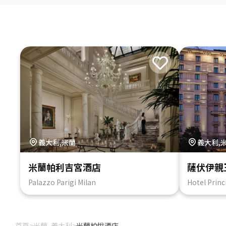
義大利,米蘭
義大利,
米蘭帕利吉宮酒店
薩伏伊親
Palazzo Parigi Milan
Hotel Princ
首頁
>
米蘭, 義大利
>
米蘭柏悅酒店