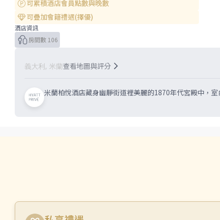
可累積酒店會員點數與晚數
可疊加會籍禮遇(擇優)
酒店資訊
房間數 106
查看地圖與評分
義大利, 米蘭
米蘭柏悅酒店藏身幽靜街道裡美麗的1870年代宮殿中，
私享禮遇