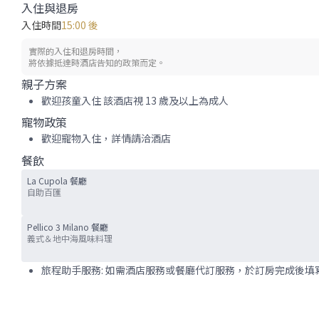
入住與退房
入住時間
15:00 後
實際的入住和退房時間，
將依據抵達時酒店告知的政策而定。
親子方案
歡迎孩童入住 該酒店視 13 歲及以上為成人
寵物政策
歡迎寵物入住，詳情請洽酒店
餐飲
La Cupola 餐廳
自助百匯
Pellico 3 Milano 餐廳
義式＆地中海風味料理
旅程助手服務: 如需酒店服務或餐廳代訂服務，於訂房完成後