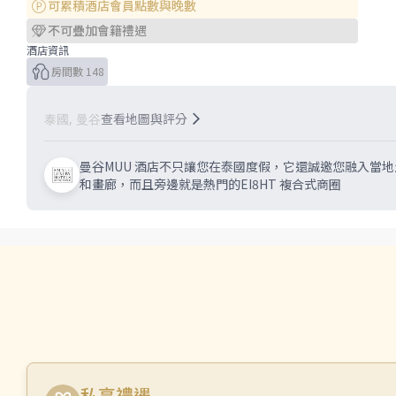
可累積酒店會員點數與晚數
不可疊加會籍禮遇
酒店資訊
房間數 148
查看地圖與評分
泰國, 曼谷
曼谷MUU 酒店不只讓您在泰國度假，它還誠邀您融入當
和畫廊，而且旁邊就是熱門的EI8HT 複合式商圈
私享禮遇