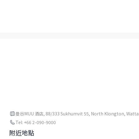
曼谷MUU 酒店, 88/333 Sukhumvit 55, North Klongton, Wattan
Tel: +66 2-090-9000
附近地點