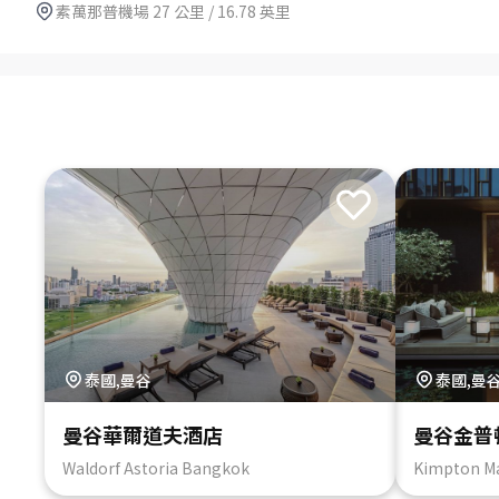
素萬那普機場 27 公里 / 16.78 英里
泰國,曼谷
泰國,曼
曼谷華爾道夫酒店
曼谷金普
Waldorf Astoria Bangkok
Kimpton M