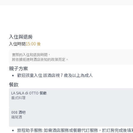
入住與退房
入住時間
15:00 後
實際的入住和退房時間，
將依據抵達時酒店告知的政策而定。
親子方案
歡迎孩童入住 該酒店視 7 歲及以上為成人
餐飲
LA SALA di OTTO 餐廳
義式料理
008 酒吧
雞尾酒
旅程助手服務: 如需酒店服務或餐廳代訂服務，於訂房完成後