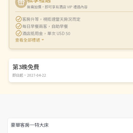
無需加價，即可享有酒店 VIP 禮遇內容
客房升等
，
視抵達當天房況而定
每日早餐兩客
，
自助早餐
酒店抵用金
，
單次 USD 50
查看全部禮遇
第3晚免費
即日起 ~ 2027-04-22
豪華客房一特大床