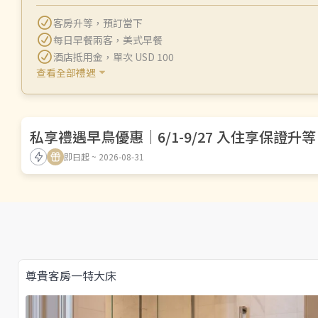
客房升等
，
預訂當下
每日早餐兩客
，
美式早餐
酒店抵用金
，
單次 USD 100
查看全部禮遇
私享禮遇早鳥優惠｜6/1-9/27 入住享保證升等
即日起 ~ 2026-08-31
尊貴客房一特大床