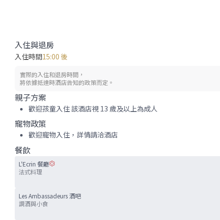
入住與退房
入住時間
15:00 後
實際的入住和退房時間，
將依據抵達時酒店告知的政策而定。
親子方案
歡迎孩童入住 該酒店視 13 歲及以上為成人
寵物政策
歡迎寵物入住，詳情請洽酒店
餐飲
L'Ecrin 餐廳
法式料理
Les Ambassadeurs 酒吧
調酒與小食