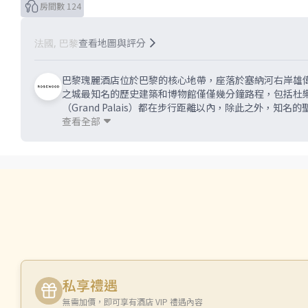
房間數 124
查看地圖與評分
法國, 巴黎
巴黎瑰麗酒店位於巴黎的核心地帶，座落於塞納河右岸雄偉的協和
之城最知名的歷史建築和博物館僅僅幾分鐘路程，包括杜樂麗花園（Jar
（Grand Palais）都在步行距離以內，除此之外，知名
更為便捷。 巴黎瑰麗酒店經過重大翻修，讓這座歷史悠
查看全部
建築師的指導下，藝術總監阿麗娜‧阿斯瑪達曼（Aline 
卡爾‧拉格斐（Karl Lagerfeld），讓改造後的
私享禮遇
無需加價，即可享有酒店 VIP 禮遇內容