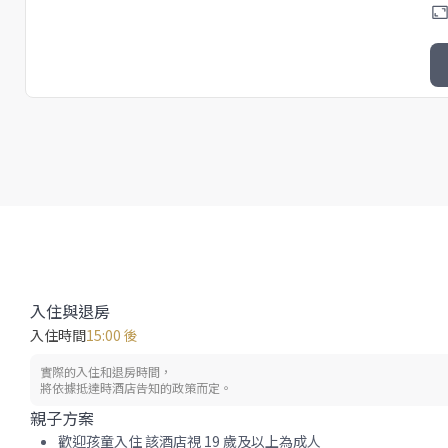
入住與退房
入住時間
15:00 後
實際的入住和退房時間，
將依據抵達時酒店告知的政策而定。
親子方案
歡迎孩童入住 該酒店視 19 歲及以上為成人