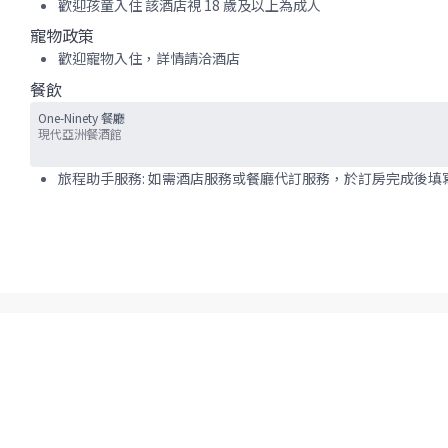
歡迎孩童入住 該酒店視 18 歲及以上為成人
寵物政策
歡迎寵物入住，詳情請洽酒店
餐飲
One-Ninety 餐廳
現代亞洲餐酒館
旅程助手服務: 如需酒店服務或餐廳代訂服務，於訂房完成後