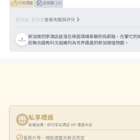
行政酒廊
房間數 255
查看地圖與評分
新加坡, 新加坡
新加坡四季酒店座落在綠茵環繞寧靜的烏節路，在繁忙的
近聯合國教科文組織列為世界遺產的新加坡植物園。
私享禮遇
無需加價，即可享有酒店 VIP 禮遇內容
客房升等
，
視抵達當天房況而定