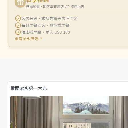
無需加價，即可享有酒店 VIP 禮遇內容
客房升等
，
視抵達當天房況而定
每日早餐兩客
，
歐陸式早餐
酒店抵用金
，
單次 USD 100
查看全部禮遇
費爾蒙客房一大床