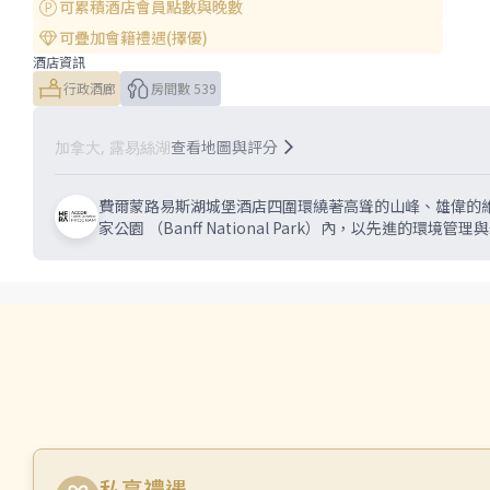
可累積酒店會員點數與晚數
可疊加會籍禮遇(擇優)
酒店資訊
行政酒廊
房間數 539
查看地圖與評分
加拿大, 露易絲湖
費爾蒙路易斯湖城堡酒店四圍環繞著高聳的山峰、雄偉的維多利
家公園 （Banff National Park）內，以先進的環境
私享禮遇