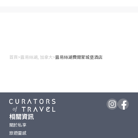
首頁
>
露易絲湖, 加拿大
>
露易絲湖費爾蒙城堡酒店
相關資訊
關於私享
旅遊靈感