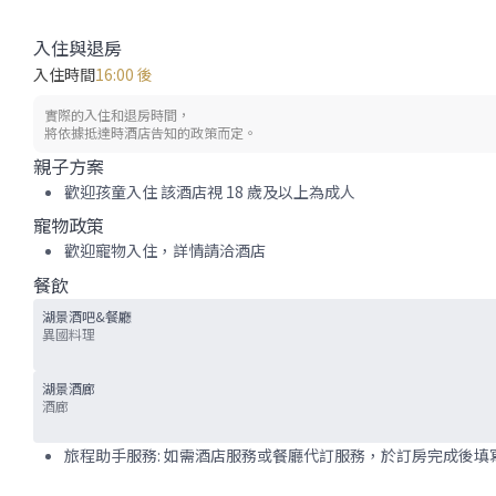
入住與退房
入住時間
16:00 後
實際的入住和退房時間，
將依據抵達時酒店告知的政策而定。
親子方案
歡迎孩童入住 該酒店視 18 歲及以上為成人
寵物政策
歡迎寵物入住，詳情請洽酒店
餐飲
湖景酒吧&餐廳
異國料理
湖景酒廊
酒廊
旅程助手服務: 如需酒店服務或餐廳代訂服務，於訂房完成後