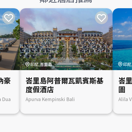
印尼,峇里島
印尼
納豪
峇里島阿普爾瓦凱賓斯基
峇
度假酒店
圖
a Dua
Apurva Kempinski Bali
Alila 