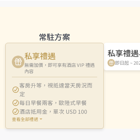
常駐方案
私享禮遇
私享禮遇
即日起 ~ 202
無需加價，即可享有酒店 VIP 禮遇
內容
客房升等
，
視抵達當天房況而
定
每日早餐兩客
，
歐陸式早餐
酒店抵用金
，
單次 USD 100
查看全部禮遇