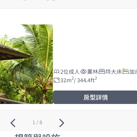
2位成人
叢林
特大床
加
2
2
32
m
/
344.4
ft
房型詳情
1 / 8