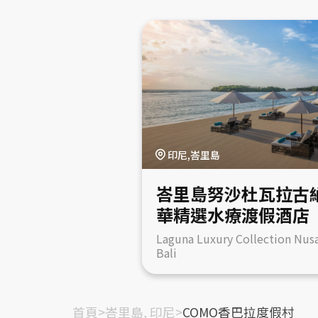
印尼,峇里島
峇里島努沙杜瓦拉古
華精選水療渡假酒店
Laguna Luxury Collection Nus
Bali
首頁
>
峇里島, 印尼
>
COMO香巴拉度假村