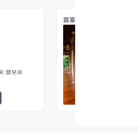
露臺套房一特大床
床: 嬰兒床