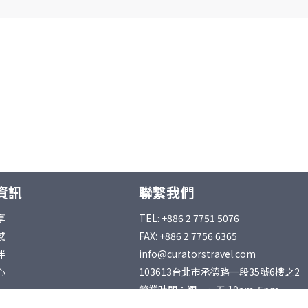
資訊
聯繫我們
享
TEL: +886 2 7751 5076
感
FAX: +886 2 7756 6365
伴
info@curatorstravel.com
心
103613台北市承德路一段35號6樓之2
營業時間：週一～五 10am-5pm