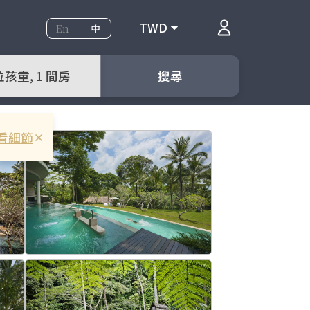
TWD
En
中
位孩童, 1 間房
搜尋
看細節