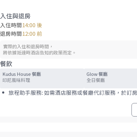
入住與退房
入住時間
14:00 後
退房時間
12:00 前
實際的入住和退房時間，
將依據抵達時酒店告知的政策而定。
餐飲
Kudus House 餐廳
Glow 餐廳
印尼風味料理
全日餐廳
旅程助手服務: 如需酒店服務或餐廳代訂服務，於訂