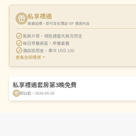
私享禮遇
無需加價，即可享有酒店 VIP 禮遇內容
客房升等
，
視抵達當天房況而定
每日早餐兩客
，
早餐套餐
酒店抵用金
，
單次 USD 100
查看全部禮遇
私享禮遇套房第3晚免費
即日起 ~ 2026-09-30