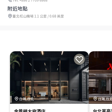
Tel: +886 2 7709 6868
附近地點
臺北松山機場 1.1 公里 / 0.68 英里
台灣,台北
台灣,台
金普頓大安酒店
台北萬豪