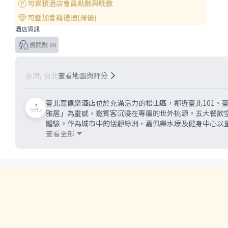
可累積酒店會員點數與晚數
可疊加會籍禮遇(擇優)
酒店資訊
房間數 86
查看地圖與評分
台灣, 台北
臺北嘉佩樂酒店位於充滿活力的松山區，鄰近臺北101、臺
雅居」為靈感，邀賓客沉浸在專屬的世外桃源。五大餐飲
體驗。作為城市中的恬靜綠洲，嘉佩樂水療及健身中心以
合了城市歷史與文化的遊程，讓旅客漫步在大稻埕歷史街
查看全部