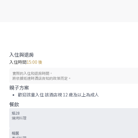
入住與退房
入住時間
15:00 後
實際的入住和退房時間，
將依據抵達時酒店告知的政策而定。
親子方案
歡迎孩童入住 該酒店視 12 歲及以上為成人
餐飲
焰28
燒烤料理
榕居
粵式料理