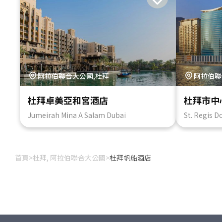
阿拉伯聯合大公國,杜拜
阿拉伯聯
杜拜卓美亞和宮酒店
杜拜市中
Jumeirah Mina A Salam Dubai
St. Regis 
首頁
>
杜拜, 阿拉伯聯合大公國
>
杜拜帆船酒店