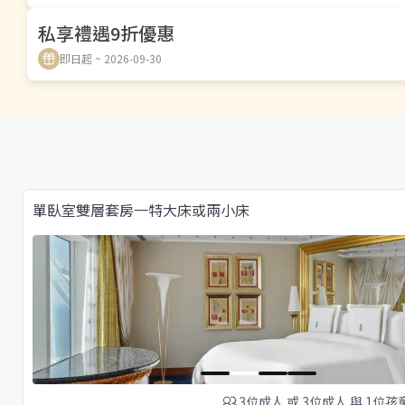
私享禮遇9折優惠
即日起 ~ 2026-09-30
單臥室雙層套房一特大床或兩小床
3位成人
或
3位成人
與
1位孩