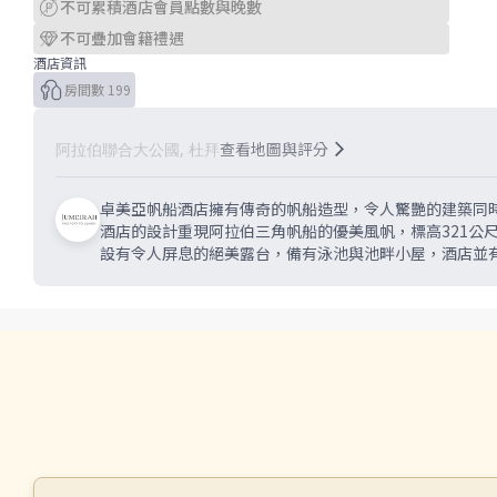
不可累積酒店會員點數與晚數
不可疊加會籍禮遇
酒店資訊
房間數 199
查看地圖與評分
阿拉伯聯合大公國, 杜拜
卓美亞帆船酒店擁有傳奇的帆船造型，令人驚艷的建築同時也是
酒店的設計重現阿拉伯三角帆船的優美風帆，標高321公
設有令人屏息的絕美露台，備有泳池與池畔小屋，酒店並