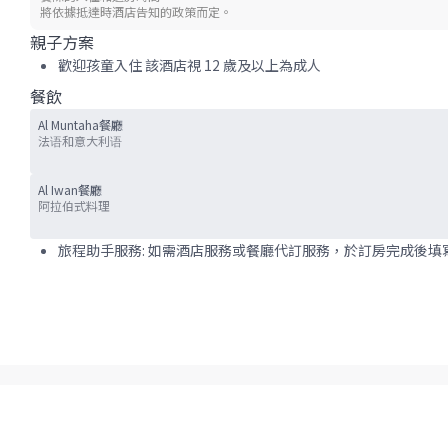
將依據抵達時酒店告知的政策而定。
親子方案
歡迎孩童入住 該酒店視 12 歲及以上為成人
餐飲
Al Muntaha餐廳
法语和意大利语
Al Iwan餐廳
阿拉伯式料理
旅程助手服務: 如需酒店服務或餐廳代訂服務，於訂房完成後