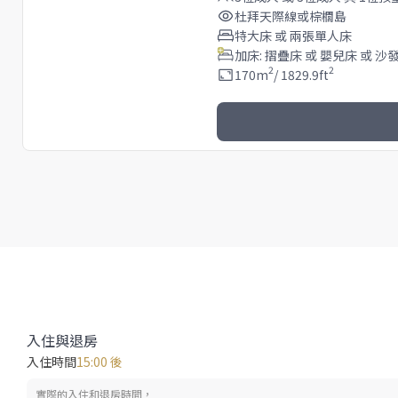
杜拜天際線或棕櫚島
特大床 或 兩張單人床
加床: 摺疊床 或 嬰兒床 或 沙
2
2
170
m
/
1829.9
ft
入住與退房
入住時間
15:00 後
實際的入住和退房時間，