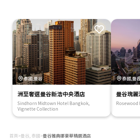
泰國,曼谷
泰國,曼
洲至奢選曼谷新浩中央酒店
曼谷瑰麗
Sindhorn Midtown Hotel Bangkok,
Rosewood 
Vignette Collection
首頁
>
曼谷, 泰國
>
曼谷雅典娜豪華精選酒店