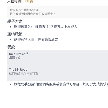
入住時間
15:00 後
實際的入住和退房時間，
將依據抵達時酒店告知的政策而定。
親子方案
歡迎孩童入住 該酒店視 12 歲及以上為成人
寵物政策
歡迎寵物入住，詳情請洽酒店
餐飲
Rain Tree Café
異國美食
The Silk Road
經典融合現代中式料理
旅程助手服務: 如需酒店服務或餐廳代訂服務，於訂房完成後