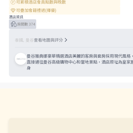
可累積酒店會員點數與晚數
可疊加會籍禮遇(擇優)
酒店資訊
房間數 374
查看地圖與評分
泰國, 曼谷
曼谷雅典娜豪華精選酒店美麗的客房與套房採用現代風格
直接通往曼谷高級購物中心和當地景點，酒店原址為皇家居所 Ka
身