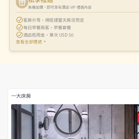
無需加價，即可享有酒店 VIP 禮遇內容
客房升等
，
視抵達當天房況而定
每日早餐兩客
，
早餐套餐
酒店抵用金
，
單次 USD 50
查看全部禮遇
一大床房