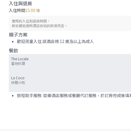
入住與退房
入住時間
15:00 後
實際的入住和退房時間，
將依據抵達時酒店告知的政策而定。
親子方案
歡迎孩童入住 該酒店視 12 歲及以上為成人
餐飲
The Locale
當地料理
La Coco
休閒小吃
旅程助手服務: 如需酒店服務或餐廳代訂服務，於訂房完成後