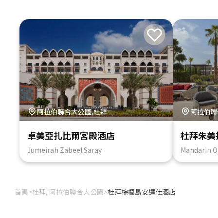
阿拉伯聯合大公國,杜拜
阿拉伯聯
卓美亞扎比爾宮殿酒店
杜拜朱美
Jumeirah Zabeel Saray
Mandarin O
首頁
>
杜拜, 阿拉伯聯合大公國
>
杜拜棕櫚島安達仕酒店