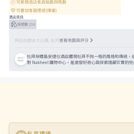
可累積酒店會員點數與晚數
可疊加會籍禮遇(擇優)
酒店資訊
房間數 216
查看地圖與評分
阿拉伯聯合大公國, 杜拜
杜拜棕櫚島安達仕酒店體現杜拜不拘一格的風格和傳統，
對 Nakheel 購物中心，是激發好奇心與探索隱藏珍寶的
私享禮遇