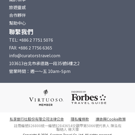
旅遊靈感
合作夥伴
幫助中心
聯繫我們
TEL: +886 2 7751 5076
FAX: +886 2 7756 6365
info@curatorstravel.com
103613台北市承德路一段35號6樓之2
營業時間：週一～五 10am-5pm
私享旅行社股份有限公司法律公告
隱私權條款
廣告與Cookie政策
註冊編號826800
統一編號82843654
交觀甲第5066號
代表人 陳泓佐
聯絡人 楊大偉