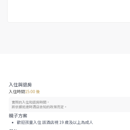
入住與退房
入住時間
15:00 後
實際的入住和退房時間，
將依據抵達時酒店告知的政策而定。
親子方案
歡迎孩童入住 該酒店視 19 歲及以上為成人