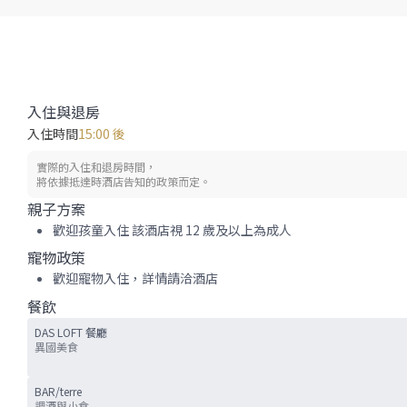
入住與退房
入住時間
15:00 後
實際的入住和退房時間，
將依據抵達時酒店告知的政策而定。
親子方案
歡迎孩童入住 該酒店視 12 歲及以上為成人
寵物政策
歡迎寵物入住，詳情請洽酒店
餐飲
DAS LOFT 餐廳
異國美食
BAR/terre
調酒與小食