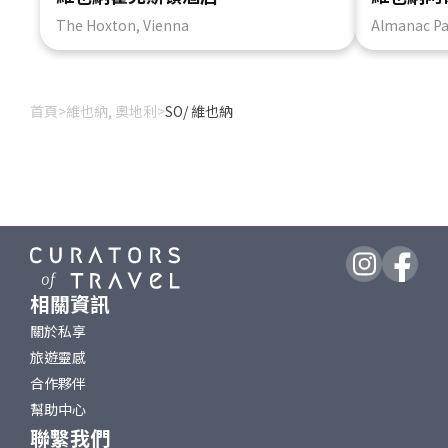
The Hoxton, Vienna
Almanac Pa
首頁
>
維也納, 奧地利
>
SO/ 維也納
相關資訊
關於私享
旅遊靈感
合作夥伴
幫助中心
聯繫我們