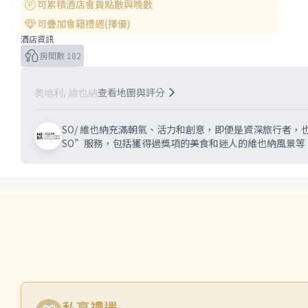
可累積酒店會員點數與晚數
可疊加會籍禮遇(擇優)
酒店資訊
房間數 182
查看地圖與評分
奧地利, 維也納
SO/ 維也納充滿朝氣、活力和創意，即便是資深旅行者，
SO”服務，包括獲得過獎項的美食和迷人的維也納風景等
私享禮遇