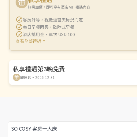
無需加價，即可享有酒店 VIP 禮遇內容
客房升等
，
視抵達當天房況而定
每日早餐兩客
，
歐陸式早餐
酒店抵用金
，
單次 USD 100
查看全部禮遇
私享禮遇第3晚免費
即日起 ~ 2026-12-31
SO COSY 客房一大床