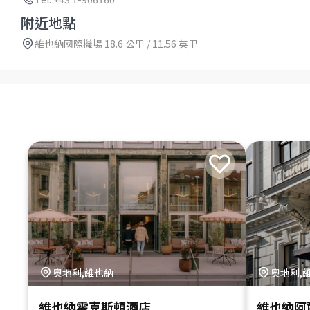
附近地點
維也納國際機場 18.6 公里 / 11.56 英里
奧地利,維也納
奧地利,
維也納霍克斯頓酒店
維也納阿