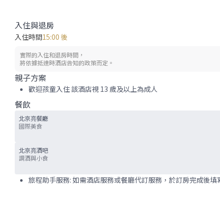
入住與退房
入住時間
15:00 後
實際的入住和退房時間，
將依據抵達時酒店告知的政策而定。
親子方案
歡迎孩童入住 該酒店視 13 歲及以上為成人
餐飲
北京亮餐廳
國際美食
北京亮酒吧
調酒與小食
旅程助手服務: 如需酒店服務或餐廳代訂服務，於訂房完成後