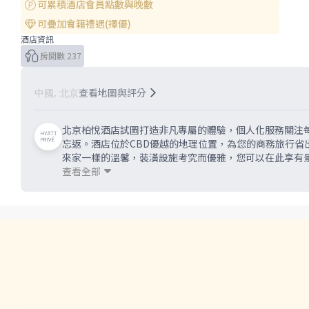
可累積酒店會員點數與晚數
可疊加會籍禮遇(擇優)
酒店資訊
房間數 237
查看地圖與評分
中國, 北京
北京柏悅酒店試圖打造非凡專屬的體驗，個人化服務關注
忘返。酒店位於CBD優越的地理位置，為您的商務旅行省
來家一樣的溫馨，裝潢設施考究而優雅，您可以在此享有
街。三間餐廳和酒吧分別呈現不同的風格和用餐體驗，廚
查看全部
將體驗昇華