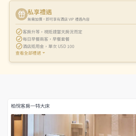
私享禮遇
無需加價，即可享有酒店 VIP 禮遇內容
客房升等
，
視抵達當天房況而定
每日早餐兩客
，
早餐套餐
酒店抵用金
，
單次 USD 100
查看全部禮遇
柏悅客房一特大床