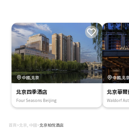
中國,北京
中國,北
北京四季酒店
北京華爾
Four Seasons Beijing
Waldorf Ast
首頁
>
北京, 中國
>
北京柏悅酒店