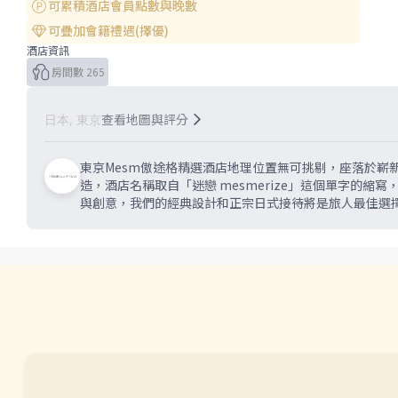
可累積酒店會員點數與晚數
可疊加會籍禮遇(擇優)
酒店資訊
房間數 265
查看地圖與評分
日本, 東京
東京Mesm傲途格精選酒店地理位置無可挑剔，座落於嶄新的
造，酒店名稱取自「迷戀 mesmerize」這個單字的
與創意，我們的經典設計和正宗日式接待將是旅人最佳選