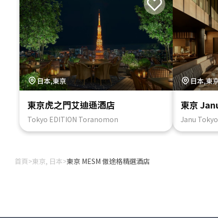
日本,東京
日本,東
東京虎之門艾迪遜酒店
東京 Jan
Tokyo EDITION Toranomon
Janu Tokyo
首頁
>
東京, 日本
>
東京 MESM 傲途格精選酒店