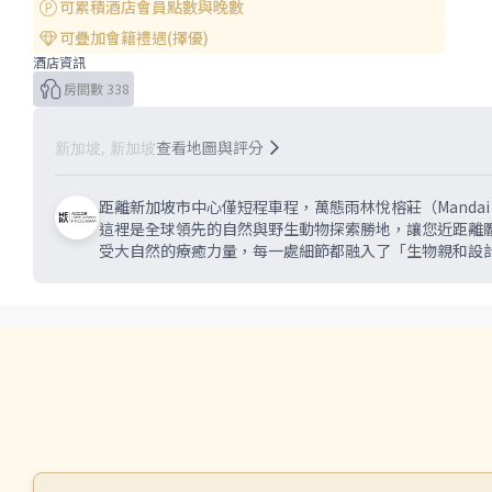
可累積酒店會員點數與晚數
可疊加會籍禮遇(擇優)
酒店資訊
房間數 338
查看地圖與評分
新加坡, 新加坡
距離新加坡市中心僅短程車程，萬態雨林悅榕莊（Mandai Rainfore
這裡是全球領先的自然與野生動物探索勝地，讓您近距離
受大自然的療癒力量，每一處細節都融入了「生物親和設計（