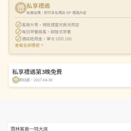
私享禮遇
無需加價，即可享有酒店 VIP 禮遇內容
客房升等
，
視抵達當天房況而定
每日早餐兩客
，
歐陸式早餐
酒店抵用金
，
單次 USD 100
查看全部禮遇
私享禮遇第3晚免費
即日起 ~ 2027-04-30
雨林客房一特大床