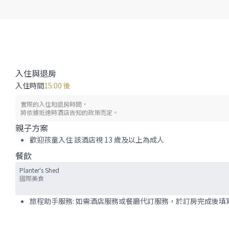
入住與退房
入住時間
15:00 後
實際的入住和退房時間，
將依據抵達時酒店告知的政策而定。
親子方案
歡迎孩童入住 該酒店視 13 歲及以上為成人
餐飲
Planter's Shed
國際美食
旅程助手服務: 如需酒店服務或餐廳代訂服務，於訂房完成後