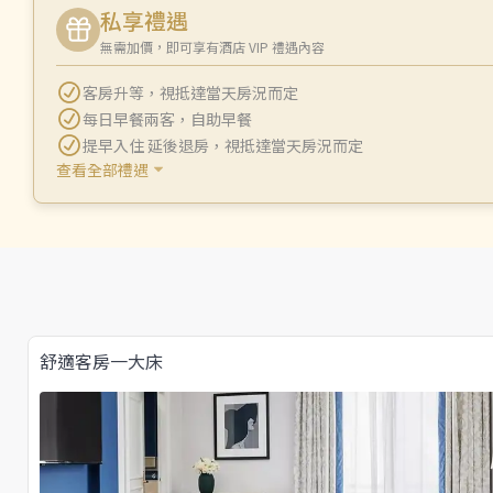
私享禮遇
無需加價，即可享有酒店 VIP 禮遇內容
客房升等
，
視抵達當天房況而定
每日早餐兩客
，
自助早餐
提早入住 延後退房
，
視抵達當天房況而定
查看全部禮遇
舒適客房一大床