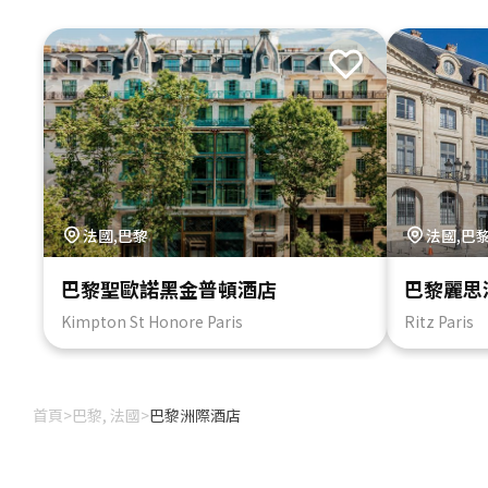
法國,巴黎
法國,巴
巴黎聖歐諾黑金普頓酒店
巴黎麗思
Kimpton St Honore Paris
Ritz Paris
首頁
>
巴黎, 法國
>
巴黎洲際酒店