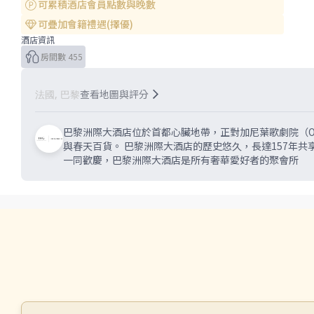
可累積酒店會員點數與晚數
可疊加會籍禮遇(擇優)
酒店資訊
房間數 455
查看地圖與評分
法國, 巴黎
巴黎洲際大酒店位於首都心臟地帶，正對加尼葉歌劇院（Opér
與春天百貨。 巴黎洲際大酒店的歷史悠久，長達157年共享巴黎人的生活，永遠與法國歷史的節奏同步，帶給來自世界各地的訪客愉悅時光，激發藝術家的靈感，與得勝者
一同歡慶，巴黎洲際大酒店是所有奢華愛好者的聚會所