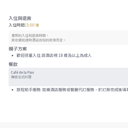
入住與退房
入住時間
15:00 後
實際的入住和退房時間，
將依據抵達時酒店告知的政策而定。
親子方案
歡迎孩童入住 該酒店視 18 歲及以上為成人
餐飲
Café de la Paix
傳統法式料理
旅程助手服務: 如需酒店服務或餐廳代訂服務，於訂房完成後