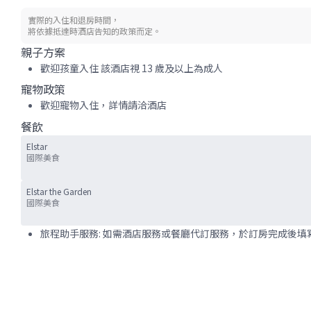
實際的入住和退房時間，
將依據抵達時酒店告知的政策而定。
親子方案
歡迎孩童入住 該酒店視 13 歲及以上為成人
寵物政策
歡迎寵物入住，詳情請洽酒店
餐飲
Elstar
國際美食
Elstar the Garden
國際美食
旅程助手服務: 如需酒店服務或餐廳代訂服務，於訂房完成後