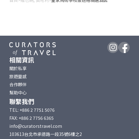
首頁
>
維也納, 奧地利
>
皇家馬術學校傲途格精選酒店
相關資訊
關於私享
旅遊靈感
合作夥伴
幫助中心
聯繫我們
TEL: +886 2 7751 5076
FAX: +886 2 7756 6365
info@curatorstravel.com
103613台北市承德路一段35號6樓之2