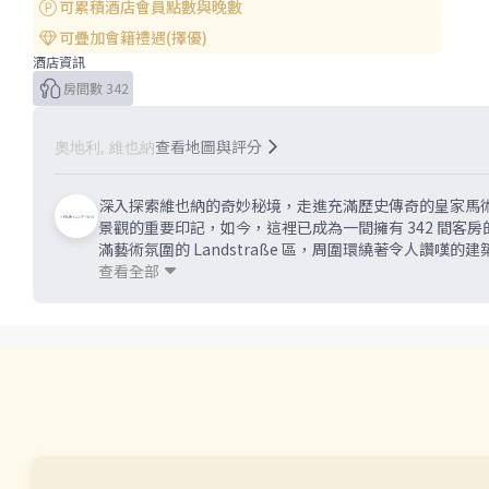
可累積酒店會員點數與晚數
可疊加會籍禮遇(擇優)
酒店資訊
房間數 342
查看地圖與評分
奧地利, 維也納
深入探索維也納的奇妙秘境，走進充滿歷史傳奇的皇家馬術
景觀的重要印記，如今，這裡已成為一間擁有 342 間
滿藝術氛圍的 Landstraße 區，周圍環繞著令人
節——從馬廄靈感設計的地板，到滿溢蘋果元素的驚喜，靈
查看全部
裡，都能找到優雅與獨特的完美平衡。