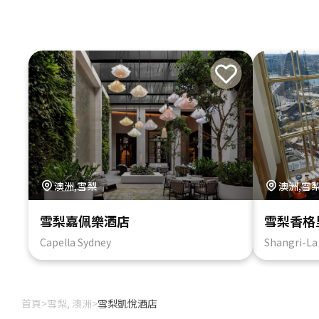
澳洲,雪梨
澳洲,雪
雪梨嘉佩樂酒店
雪梨香格
Capella Sydney
Shangri-La
首頁
>
雪梨, 澳洲
>
雪梨凱悅酒店