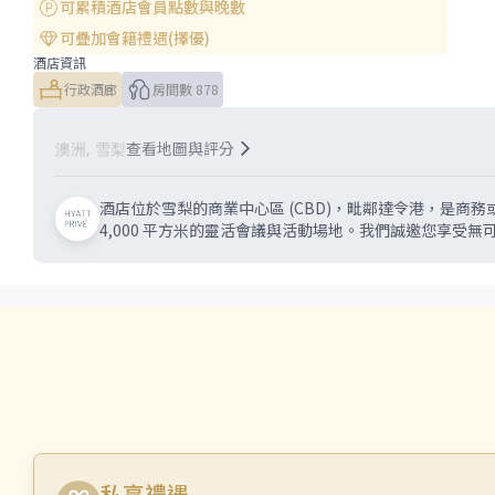
可累積酒店會員點數與晚數
可疊加會籍禮遇(擇優)
酒店資訊
行政酒廊
房間數 878
查看地圖與評分
澳洲, 雪梨
酒店位於雪梨的商業中心區 (CBD)，毗鄰達令港，是商
4,000 平方米的靈活會議與活動場地。我們誠邀您享受無
私享禮遇