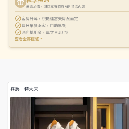
無需加價，即可享有酒店 VIP 禮遇內容
客房升等
，
視抵達當天房況而定
每日早餐兩客
，
自助早餐
酒店抵用金
，
單次 AUD 75
查看全部禮遇
客房一特大床