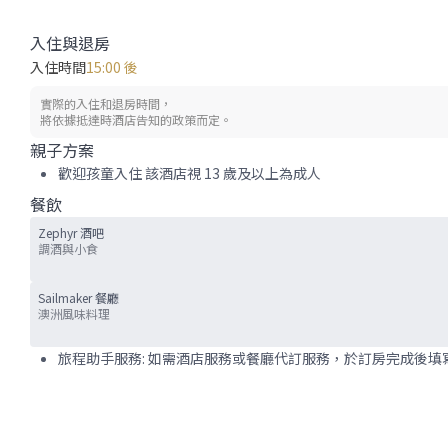
入住與退房
入住時間
15:00 後
實際的入住和退房時間，
將依據抵達時酒店告知的政策而定。
親子方案
歡迎孩童入住 該酒店視 13 歲及以上為成人
餐飲
Zephyr 酒吧
調酒與小食
Sailmaker 餐廳
澳洲風味料理
旅程助手服務: 如需酒店服務或餐廳代訂服務，於訂房完成後