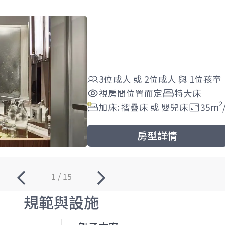
3位成人
或
2位成人
與
1位孩童
視房間位置而定
特大床
2
加床: 摺疊床 或 嬰兒床
35
m
房型詳情
1 / 15
規範與設施