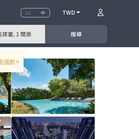
TWD
En
中
位孩童, 1 間房
搜尋
看細節