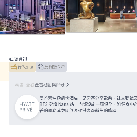
酒店資訊
行政酒廊
房間數 273
查看地圖與評分
泰國, 曼谷
曼谷素坤逸凱悅酒店，是房客分享歡樂、社交聯誼及
BTS 空鐵 Nana 站，內部設施一應俱全，如健
谷的商務或休閒旅客提供煥然新生的體驗