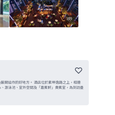
9
展開協作的好地方。 酒店位於素坤逸路之上，相連
身中心、游泳池、室外空間及「嘉賓軒」貴賓室，為到訪曼