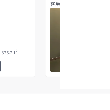
客房兩小床
2
/
376.7
ft