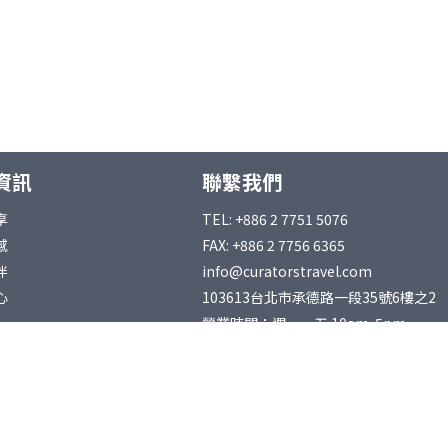
資訊
聯繫我們
享
TEL: +886 2 7751 5076
感
FAX: +886 2 7756 6365
伴
info@curatorstravel.com
心
103613台北市承德路一段35號6樓之2
營業時間：週一～五 10am-5pm