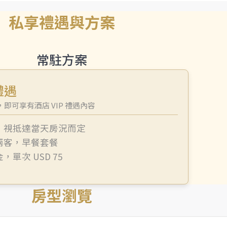
私享禮遇與方案
常駐方案
禮遇
即可享有酒店 VIP 禮遇內容
，
視抵達當天房況而定
兩客
，
早餐套餐
金
，
單次 USD 75
房型瀏覽