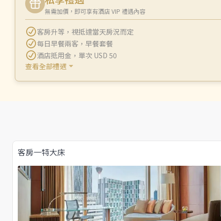
無需加價，即可享有酒店 VIP 禮遇內容
客房升等
，
視抵達當天房況而定
每日早餐兩客
，
早餐套餐
酒店抵用金
，
單次 USD 50
查看全部禮遇
客房一特大床