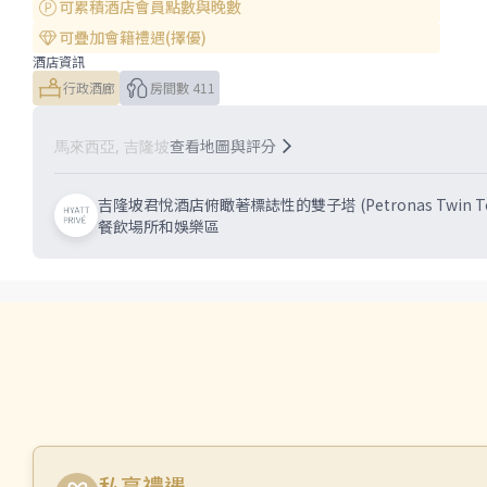
可累積酒店會員點數與晚數
可疊加會籍禮遇(擇優)
酒店資訊
行政酒廊
房間數 411
查看地圖與評分
馬來西亞, 吉隆坡
吉隆坡君悅酒店俯瞰著標誌性的雙子塔 (Petronas Twin
餐飲場所和娛樂區
私享禮遇