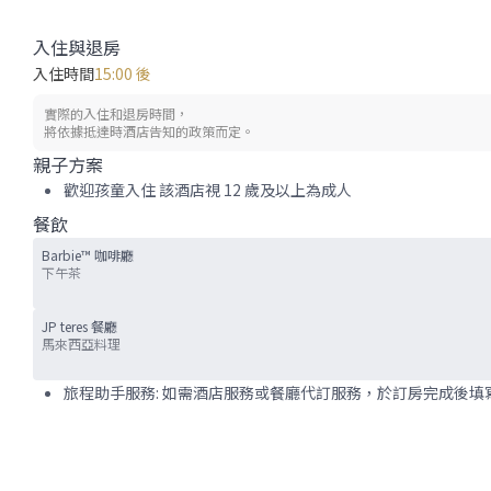
入住與退房
入住時間
15:00 後
實際的入住和退房時間，
將依據抵達時酒店告知的政策而定。
親子方案
歡迎孩童入住 該酒店視 12 歲及以上為成人
餐飲
Barbie™ 咖啡廳
下午茶
JP teres 餐廳
馬來西亞料理
旅程助手服務: 如需酒店服務或餐廳代訂服務，於訂房完成後