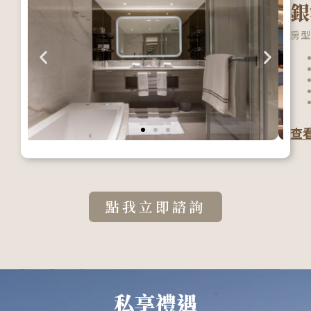
銀
房型
查
點我立即諮詢
私享禮遇