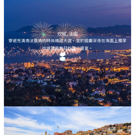
坎城, 法國
穿過充滿南法風情的時尚精品大道，並於國慶深夜在海面上獨享
坎城灣最奪目的煙火盛宴。