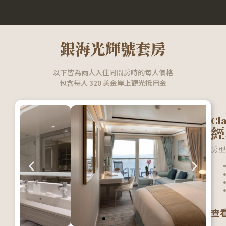
銀海光輝號套房
以下皆為兩人入住同間房時的每人價格
包含每人 320 美金岸上觀光抵用金
Cla
經
房型
查