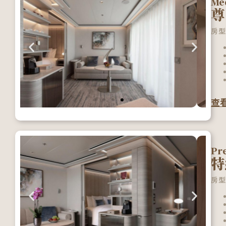
Me
尊
房型
查
Pr
特
房型