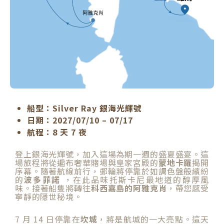
船型：Silver Ray 銀海光輝號
日期：2027/07/10 – 07/17
航程：8 天 7 夜
登上銀海光輝號，加入這場為期一週的盛夏盛宴。這
場旅程將從遍布奢華賭場與皇家宮殿的
蒙地卡羅
揭開
序幕。隨著航線前行，郵輪將停靠於如調色盤般繽紛
的
波多
菲諾
，在此品味托斯卡尼最地道的醇厚風
味。接著船隻將轉往
科西嘉島的阿雅克肖
，帶您感受
寧靜的隱世秘境。
7 月 14 日停靠在
坎城
，將是航城的一大亮點。這天