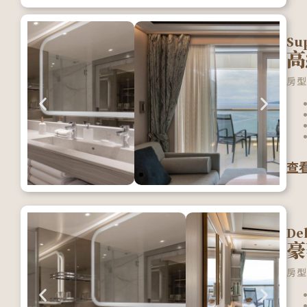
Su
高
房型
查
De
豪
房型