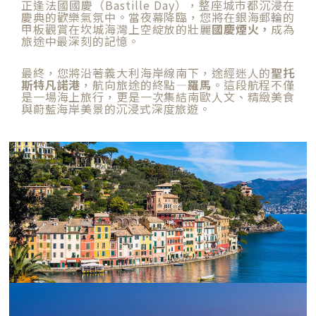
正逢法國國慶（Bastille Day），整座城市都沉浸在
慶典的歡樂氣氛中。當夜幕降臨，您將在銀海郵輪的
甲板觀賞在坎城海灣上空綻放的壯麗
國慶煙火，
成為
旅途中最深刻的記憶。
最終，您將沿著義大利海岸線南下，途經迷人的
聖托
斯特凡諾港
，航向旅途的終點—
羅馬
。這段航程不僅
是一場海上旅行，更是一次集結南歐人文、精緻美食
與蔚藍海岸美景的沉浸式深度旅遊。