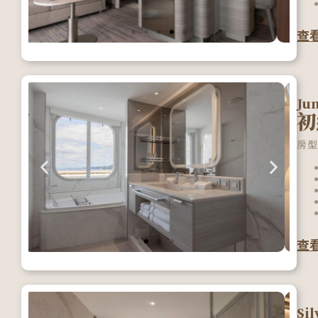
查
Ju
初
房型
查
Sil