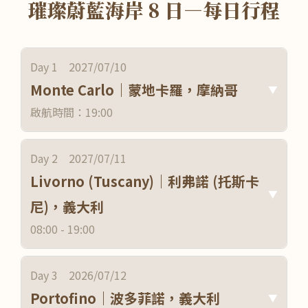
璀璨蔚藍海岸 8 日—每日行程
高級 Wi-Fi 方案和額外裝置數
船上精品店的購物或任何個人性質的物品或服務
如醫療護理、按摩、水療、私人健身指導
髮型造型和修指甲
Day 1 2027/07/10
精選香檳、高級葡萄酒和烈酒
Monte Carlo｜蒙地卡羅，摩納哥
▼
香菸和雪茄
啟航時間：19:00
Day 2 2027/07/11
Livorno (Tuscany)｜利弗諾 (托斯卡
▼
尼)，義大利
08:00 - 19:00
Day 3 2026/07/12
Portofino｜波多菲諾，義大利
▼