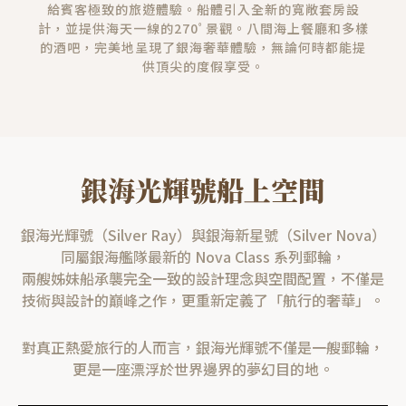
給賓客極致的旅遊體驗。船體引入全新的寬敞套房設
計，並提供海天一線的270ﾟ景觀。八間海上餐廳和多樣
的酒吧，完美地呈現了銀海奢華體驗，無論何時都能提
供頂尖的度假享受。
銀海光輝號船上空間
銀海光輝號（Silver Ray）與銀海新星號（Silver Nova）
同屬銀海艦隊最新的 Nova Class 系列郵輪，
兩艘姊妹船承襲完全一致的設計理念與空間配置，不僅是
技術與設計的巔峰之作，更重新定義了「航行的奢華」。
對真正熱愛旅行的人而言，銀海光輝號不僅是一艘郵輪，
更是一座漂浮於世界邊界的夢幻目的地。