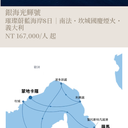
銀海光輝號
璀璨蔚藍海岸8日｜南法・坎城國慶煙火・
義大利
NT 167,000/人 起