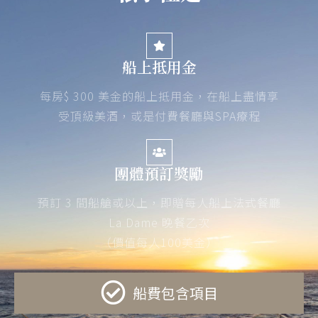
船上抵用金
每房$ 300 美金的船上抵用金，在船上盡情享
受頂級美酒，或是付費餐廳與SPA療程
團體預訂獎勵
預訂 3 間船艙或以上，即贈每人船上法式餐廳
La Dame 晚餐乙次
（價值每人100美金）
船費包含項目