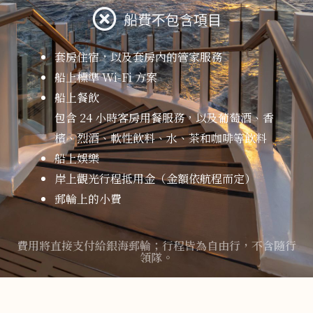
船費不包含項目
套房住宿，以及套房內的管家服務
船上標準 Wi-Fi 方案
船上餐飲
包含 24 小時客房用餐服務，以及葡萄酒、香
檳、烈酒、軟性飲料、水、茶和咖啡等飲料
船上娛樂
岸上觀光行程抵用金（金額依航程而定）
郵輪上的小費
額外的岸上觀光
費用將直接支付給銀海郵輪；行程皆為自由行，不含隨行
岸上餐點與住宿
領隊。
燃油附加費
La Dame 和 Kaiseki 餐廳